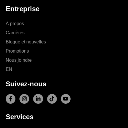
Entreprise
À propos
Carrières
Blogue et nouvelles
Promotions
Nous joindre
EN
Suivez-nous
F
I
L
T
Y
a
n
i
i
o
c
s
n
k
u
e
t
k
t
t
Services
b
a
e
o
u
o
g
d
k
b