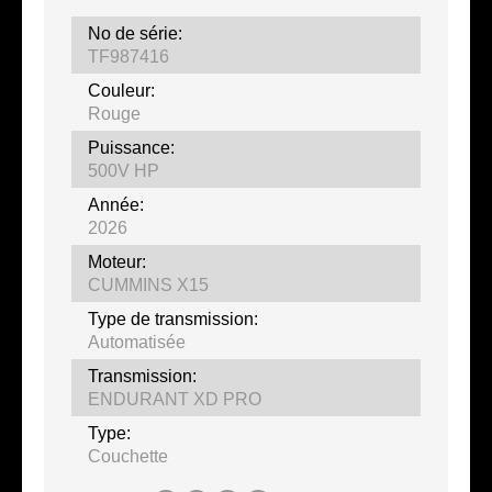
No de série:
TF987416
Couleur:
Rouge
Puissance:
500V HP
Année:
2026
Moteur:
CUMMINS X15
Type de transmission:
Automatisée
Transmission:
ENDURANT XD PRO
Type:
Couchette