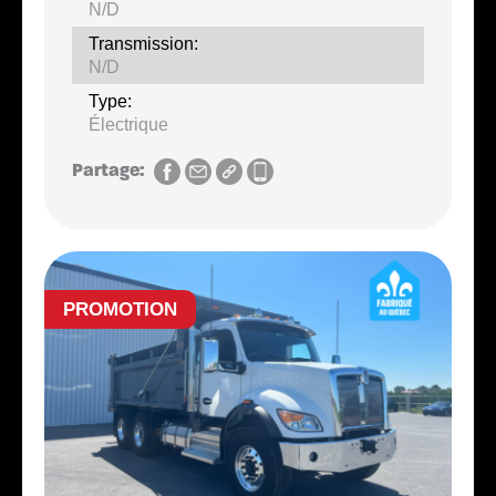
N/D
Transmission:
N/D
Type:
Électrique
Partage:
PROMOTION