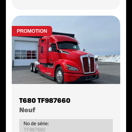
PROMOTION
T680 TF987660
Neuf
No de série:
TF987660