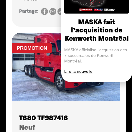
Partage:
MASKA fait
l’acquisition de
Kenworth Montréal
PROMOTION
MASKA officialise l’acquisition des
7 succursales de Kenworth
Montréal.
Lire la nouvelle
T680 TF987416
Neuf