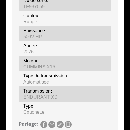
No de série:
TF987659
Couleur:
Rouge
Puissance:
500V HP
Année:
2026
Moteur:
CUMMINS X15
Type de transmission:
Automatisée
Transmission:
ENDURANT XD
Type:
Couchette
Partage: