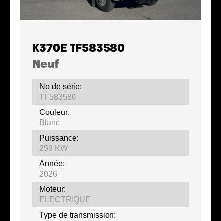
K370E TF583580
Neuf
No de série:
TF583580
Couleur:
Blanc
Puissance:
259 KW
Année:
2026
Moteur:
ELECTRIQUE
Type de transmission: