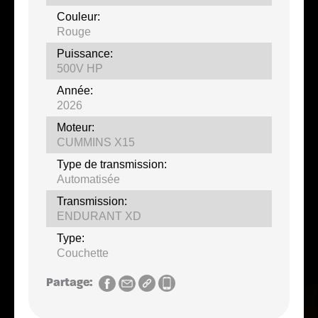
Couleur:
Rouge
Puissance:
500V HP
Année:
2026
Moteur:
CUMMINS X15
Type de transmission:
Automatisée
Transmission:
ENDURANT XD
Type:
Couchette
Partage: