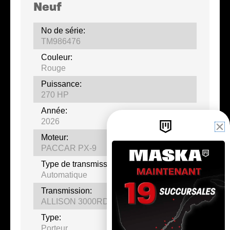
Neuf
No de série:
TM986476
Couleur:
Rouge
Puissance:
270 HP
Année:
2026
Moteur:
PACCAR PX-9
Type de transmission:
Automatique
Transmission:
ALLISON 3000RDS
Type:
Porteur