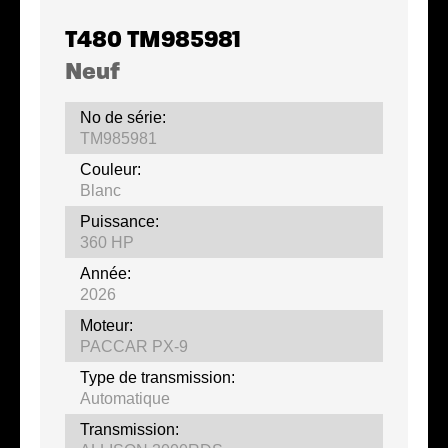
T480 TM985981
Neuf
No de série:
TM985981
Couleur:
Blanc
Puissance:
360 HP
Année:
2026
Moteur:
PACCAR PX-9
Type de transmission:
Automatique
Transmission: