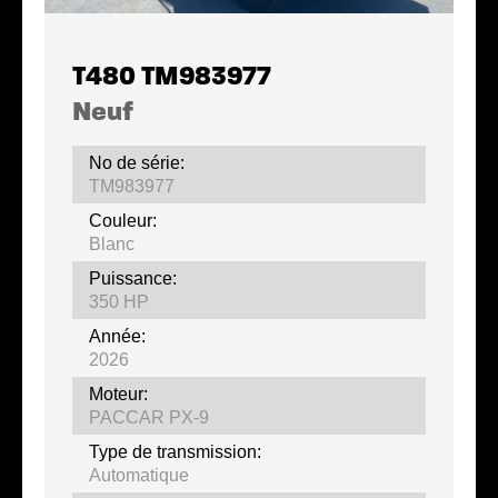
T480 TM983977
Neuf
No de série:
TM983977
Couleur:
Blanc
Puissance:
350 HP
Année:
2026
Moteur:
PACCAR PX-9
Type de transmission:
Automatique