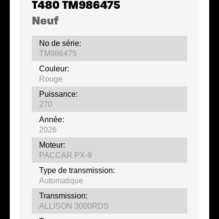
T480 TM986475
Neuf
No de série:
TM986475
Couleur:
Rouge
Puissance:
270
Année:
2026
Moteur:
PACCAR PX-9
Type de transmission:
Automatique
Transmission:
ALLISON 3000RDS