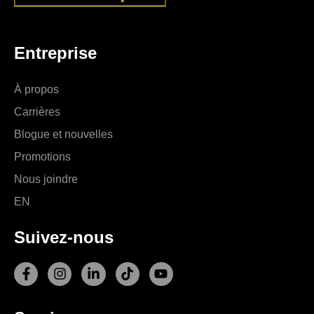
Entreprise
À propos
Carrières
Blogue et nouvelles
Promotions
Nous joindre
EN
Suivez-nous
F
I
L
T
Y
a
n
i
i
o
c
s
n
k
u
e
t
k
t
t