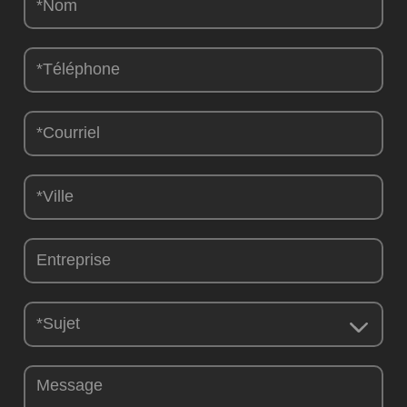
nous
-
FR