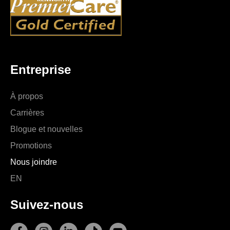
Entreprise
À propos
Carrières
Blogue et nouvelles
Promotions
Nous joindre
EN
Suivez-nous
F
I
L
T
Y