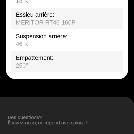
18 K
Essieu arrière:
MERITOR RT46-160P
Suspension arrière:
46 K
Empattement:
250''
Des questions?
Écrivez-nous, on répond avec plaisir!