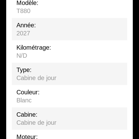
Modèle:
T880
Année:
2027
Kilométrage:
N/D
Type:
Cabine de jour
Couleur:
Blanc
Cabine:
Cabine de jour
Moteur: