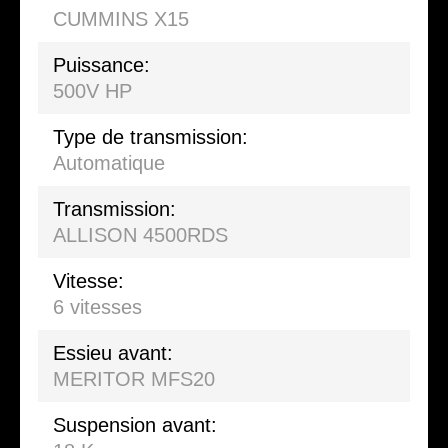
CUMMINS X15
Puissance:
500V HP
Type de transmission:
Automatique
Transmission:
ALLISON 4500RDS
Vitesse:
6 vitesses
Essieu avant:
MERITOR MFS20
Suspension avant: