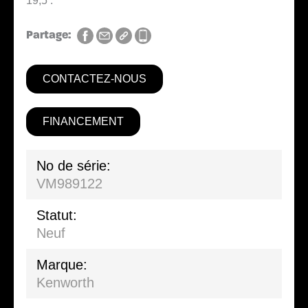
19,5’.
Partage:
CONTACTEZ-NOUS
FINANCEMENT
No de série:
VM989122
Statut:
Neuf
Marque:
Kenworth