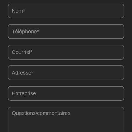
Camions
-
FR