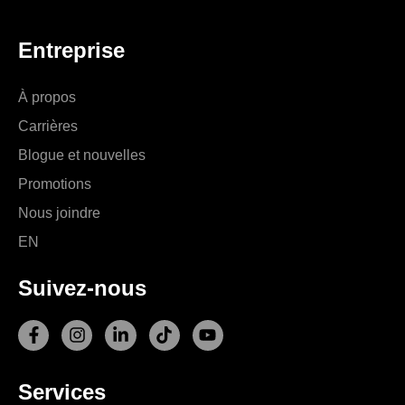
Entreprise
À propos
Carrières
Blogue et nouvelles
Promotions
Nous joindre
EN
Suivez-nous
F
I
L
T
Y
a
n
i
i
o
c
s
n
k
u
e
t
k
t
t
Services
b
a
e
o
u