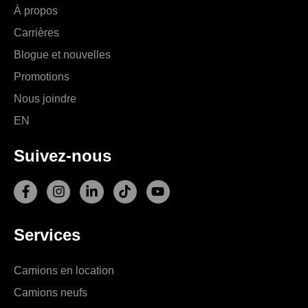
À propos
Carrières
Blogue et nouvelles
Promotions
Nous joindre
EN
Suivez-nous
F
I
L
T
Y
a
n
i
i
o
c
s
n
k
u
e
t
k
t
t
Services
b
a
e
o
u
o
g
d
k
b
o
r
i
e
Camions en location
k
a
n
-
m
-
Camions neufs
f
i