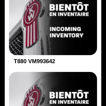
T880 VM993642