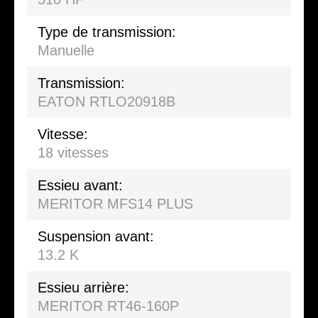
Type de transmission:
Manuelle
Transmission:
EATON RTLO20918B
Vitesse:
18 vitesses
Essieu avant:
MERITOR MFS14 PLUS
Suspension avant:
13.2 K
Essieu arrière:
MERITOR RT46-160P