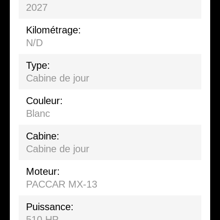
2027
Kilométrage:
N/D
Type:
Cabine de jour
Couleur:
Blanc
Cabine:
Cabine de jour
Moteur:
PACCAR MX-13
Puissance:
510 HP