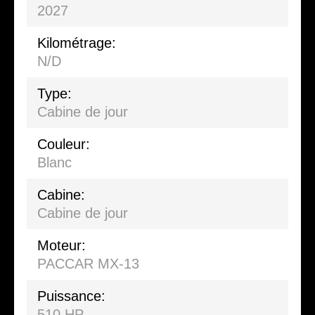
2027
Kilométrage:
N/D
Type:
Cabine de jour
Couleur:
Blanc
Cabine:
Cabine de jour
Moteur:
PACCAR MX-13
Puissance:
510 HP