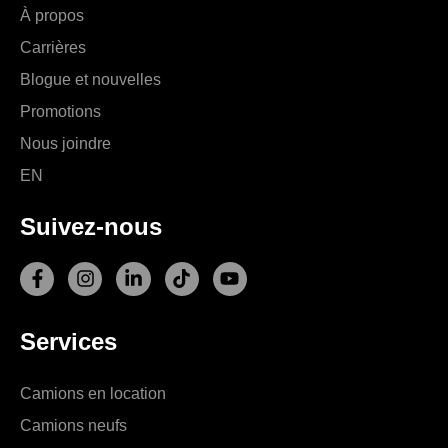
À propos
Carrières
Blogue et nouvelles
Promotions
Nous joindre
EN
Suivez-nous
F
I
L
T
Y
a
n
i
i
o
c
s
n
k
u
e
t
k
t
t
Services
b
a
e
o
u
o
g
d
k
b
o
r
i
e
Camions en location
k
a
n
-
m
-
Camions neufs
f
i