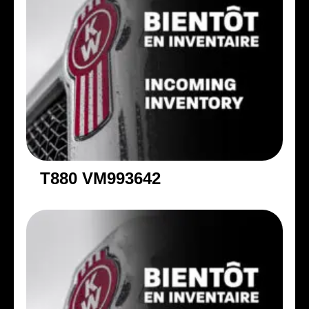
T880 VM993642