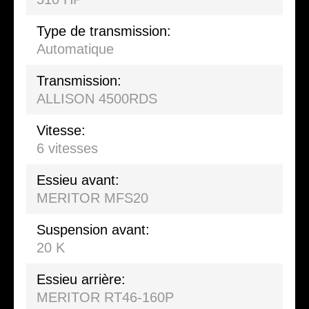
Type de transmission:
Automatique
Transmission:
ALLISON 4500RDS
Vitesse:
6 vitesses
Essieu avant:
MERITOR MFS20
Suspension avant:
20 K
Essieu arrière:
MERITOR RT46-160P