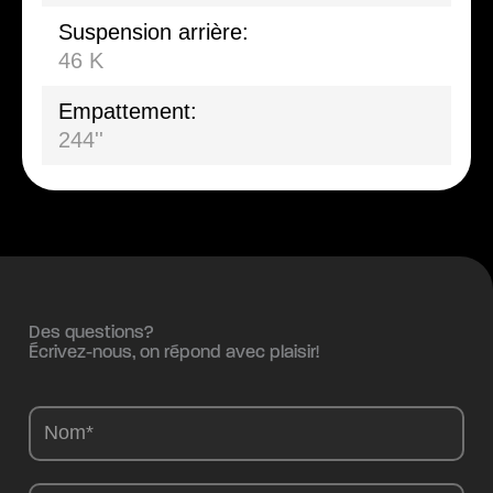
Suspension arrière:
46 K
Empattement:
244''
Des questions?
Écrivez-nous, on répond avec plaisir!
Camions
-
FR