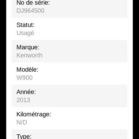
No de série:
DJ964500
Statut:
Usagé
Marque:
Kenworth
Modèle:
W900
Année:
2013
Kilométrage:
N/D
Type: