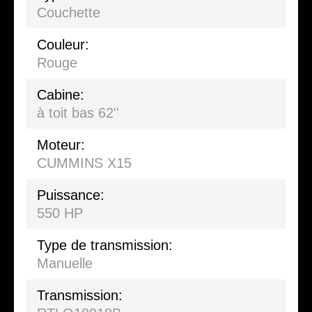
Couchette
Couleur:
Rouge
Cabine:
à toit bas 62''
Moteur:
CUMMINS X15
Puissance:
550 HP
Type de transmission:
Manuelle
Transmission: