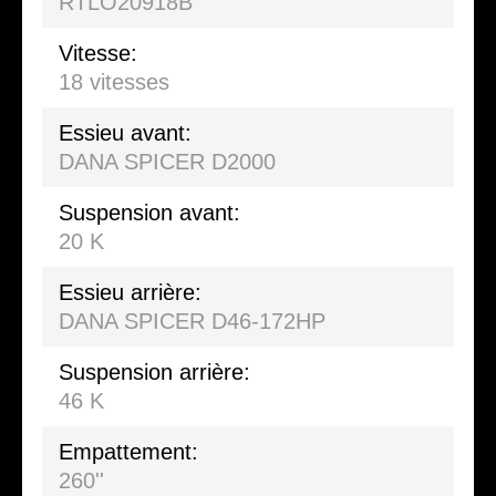
RTLO20918B
Vitesse:
18 vitesses
Essieu avant:
DANA SPICER D2000
Suspension avant:
20 K
Essieu arrière:
DANA SPICER D46-172HP
Suspension arrière:
46 K
Empattement:
260''