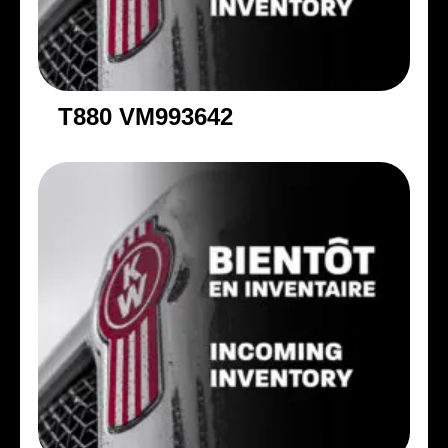
T880 VM993642