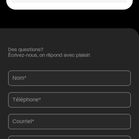
Des questions?
Écrivez-nous, on répond avec plaisir!
Camions
-
FR