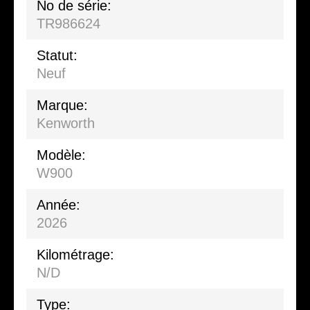
No de série:
TR986624
Statut:
Neuf
Marque:
Kenworth
Modèle:
W900
Année:
2026
Kilométrage:
N/D
Type: