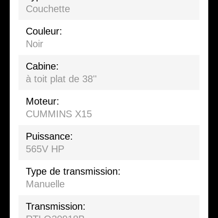
Couchette
Couleur:
Noir
Cabine:
à toit plat de 38''
Moteur:
CUMMINS X15
Puissance:
565V HP
Type de transmission:
Manuelle
Transmission: