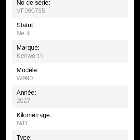
No de série:
VF990735
Statut:
Neuf
Marque:
Kenworth
Modèle:
W990
Année:
2027
Kilométrage:
N/D
Type: