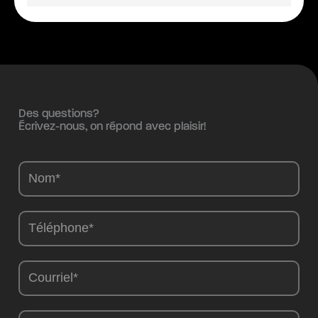
Des questions?
Écrivez-nous, on répond avec plaisir!
Camions
-
FR