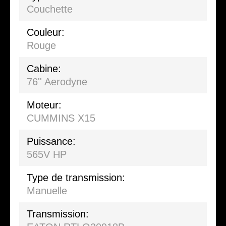
Couchette
Couleur:
Rouge
Cabine:
76'' Aerodyne
Moteur:
CUMMINS X15
Puissance:
565V HP
Type de transmission:
Manuelle
Transmission: