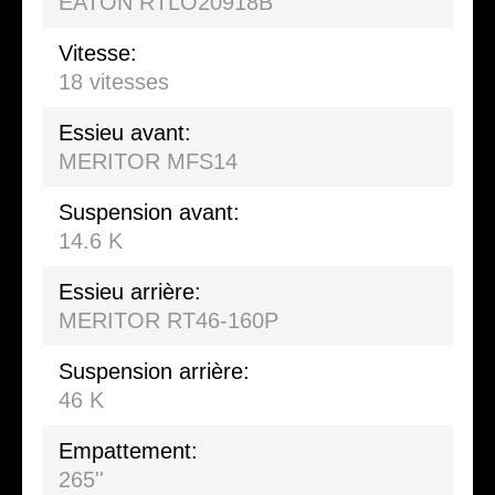
EATON RTLO20918B
Vitesse:
18 vitesses
Essieu avant:
MERITOR MFS14
Suspension avant:
14.6 K
Essieu arrière:
MERITOR RT46-160P
Suspension arrière:
46 K
Empattement:
265''