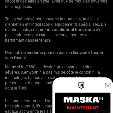
capot et des ailes en tôle, ainsi que de robustes traverses
en cinq pièces.
Tout a été pensé pour soutenir la durabilité, la facilité
d’entretien et l’intégration d’équipements spécialisés. En
d’autres mots, ce
camion vocationnel hors route
n’est
pas seulement puissant: il est conçu pour rester
performant dans le temps.
Une cabine moderne pour un camion Kenworth tourné
vers l’avenir
Même si le C580 est destiné aux travaux les plus
sévères, Kenworth n’a pas mis de côté le confort ni la
technologie. La nouvelle cabine reprend des éléments
présents sur d’autres modèles vocationnels de la marque,
dont le T880.
Le conducteur profite d’une meilleure visibilité, d’un pare-
brise plus grand, d’un capot au profil optimisé et d’un
espace accru entre les sièges par rapport au C500. Le