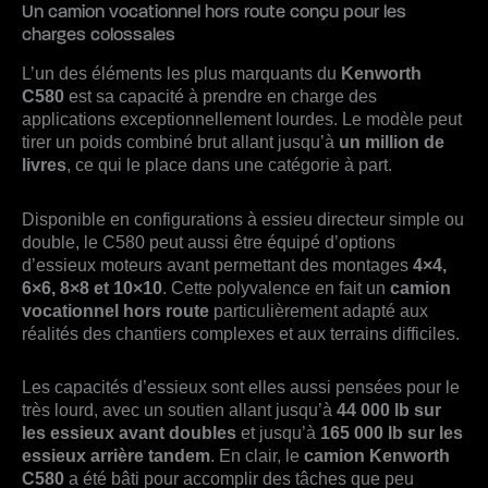
Un camion vocationnel hors route conçu pour les
charges colossales
L’un des éléments les plus marquants du
Kenworth
C580
est sa capacité à prendre en charge des
applications exceptionnellement lourdes. Le modèle peut
tirer un poids combiné brut allant jusqu’à
un million de
livres
, ce qui le place dans une catégorie à part.
Disponible en configurations à essieu directeur simple ou
double, le C580 peut aussi être équipé d’options
d’essieux moteurs avant permettant des montages
4×4,
6×6, 8×8 et 10×10
. Cette polyvalence en fait un
camion
vocationnel hors route
particulièrement adapté aux
réalités des chantiers complexes et aux terrains difficiles.
Les capacités d’essieux sont elles aussi pensées pour le
très lourd, avec un soutien allant jusqu’à
44 000 lb sur
les essieux avant doubles
et jusqu’à
165 000 lb sur les
essieux arrière tandem
. En clair, le
camion Kenworth
C580
a été bâti pour accomplir des tâches que peu