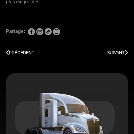
plus exigeantes.
Partage:
Précédent
Suivan
PRÉCÉDENT
SUIVANT