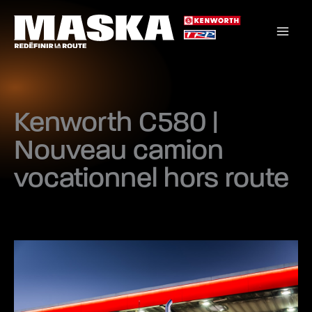
Aller
au
contenu
Kenworth C580 |
Nouveau camion
vocationnel hors route