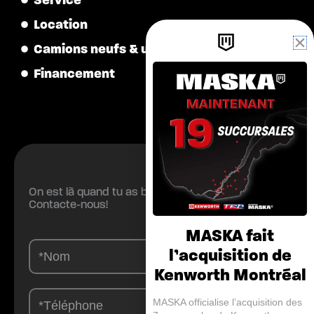
Location
Camions neufs & usagés
Financement
On est là quand tu as besoin.
Contacte-nous!
MASKA fait
Contactez-
l’acquisition de
nous
Kenworth Montréal
-
FR
MASKA officialise l’acquisition des