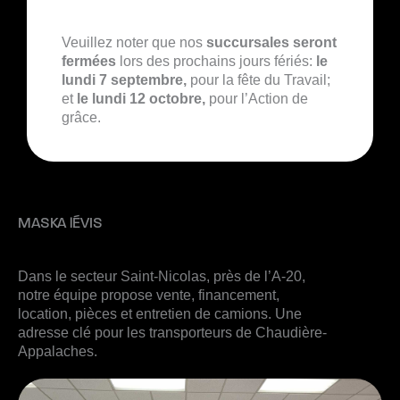
Veuillez noter que nos
succursales seront
fermées
lors des prochains jours fériés:
le
lundi 7 septembre,
pour la fête du Travail;
et
le lundi 12 octobre,
pour l’Action de
grâce.
MASKA lÉVIS
Dans le secteur Saint-Nicolas, près de l’A-20,
notre équipe propose vente, financement,
location, pièces et entretien de camions. Une
adresse clé pour les transporteurs de Chaudière-
Appalaches.