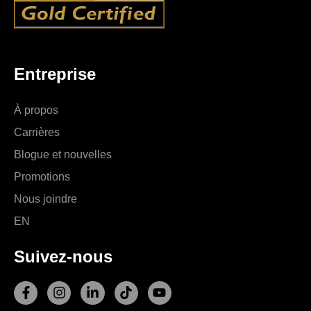
Entreprise
À propos
Carrières
Blogue et nouvelles
Promotions
Nous joindre
EN
Suivez-nous
F
I
L
T
Y
a
n
i
i
o