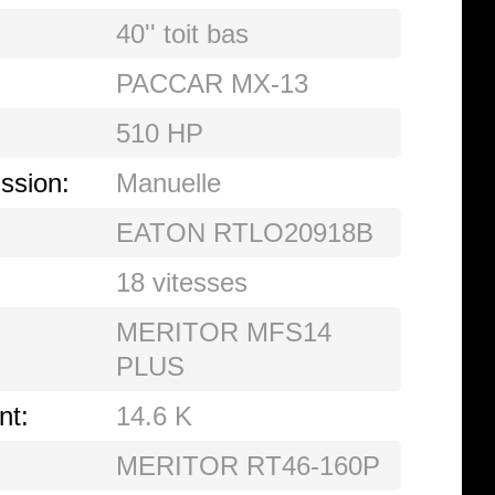
40'' toit bas
PACCAR MX-13
510 HP
ssion:
Manuelle
EATON RTLO20918B
18 vitesses
MERITOR MFS14
PLUS
nt:
14.6 K
MERITOR RT46-160P