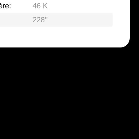
ère:
46 K
228''