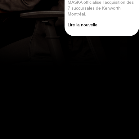
MASKA officialise l’acquisition des
7 succursales de Kenworth
Montréal.
Lire la nouvelle