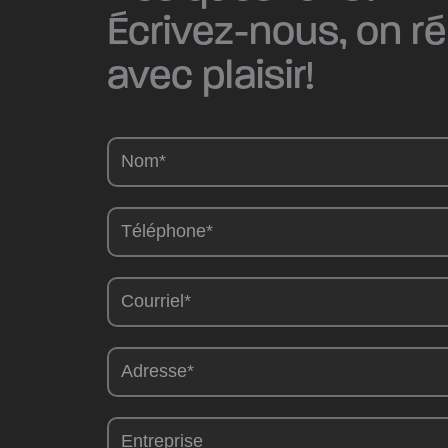
Écrivez-nous, on r
avec plaisir!
Camions
-
FR