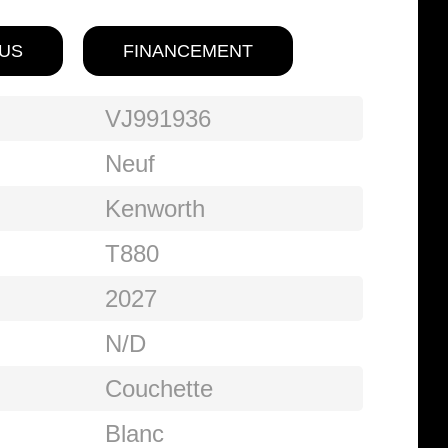
US
FINANCEMENT
VJ991936
Neuf
Kenworth
T880
2027
N/D
Couchette
Blanc