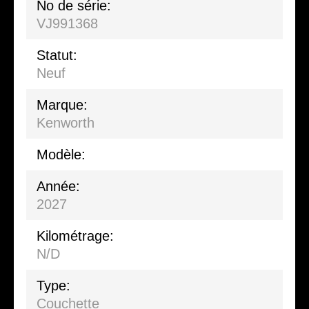
No de série:
VJ991368
Statut:
Neuf
Marque:
Kenworth
Modèle:
Année:
2027
Kilométrage:
N/D
Type:
Couchette