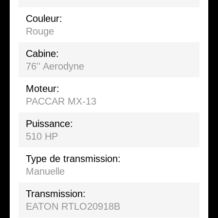
Couleur:
Rouge
Cabine:
76'' Aerodyne
Moteur:
PACCAR MX-13
Puissance:
510 HP
Type de transmission:
Manuelle
Transmission:
EATON RTLO20918B