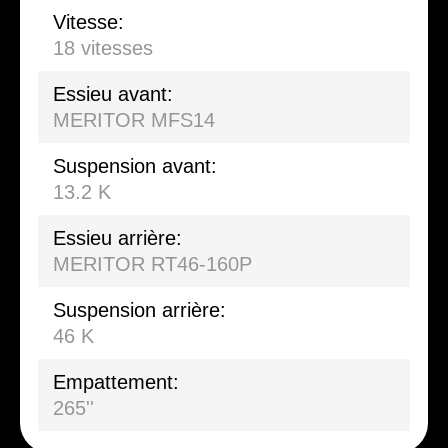
Vitesse:
18 vitesses
Essieu avant:
MERITOR MFS14
Suspension avant:
13.2 K
Essieu arrière:
MERITOR RT46-160P
Suspension arrière:
46 K
Empattement:
265''