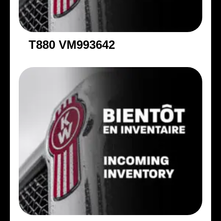
T880 VM993642